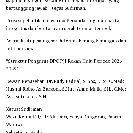
siap membangun Rokan Hulu melalui informasi yang
bertanggung jawab,” tegas Sudirman.
Prosesi pelantikan diwarnai Penandatanganan pakta
integritas dan berita acara serah terima stempel.
Acara ditutup saling serah terima kenang kenangan dan
foto bersama.
*Struktur Pengurus DPC PJI Rokan Hulu Periode 2026-
2029*
Dewan Penasehat: Dr. Rudy Fadrial, S. Sos, M.Si, C.Med;
Husnul Ridho Az Zargoni, S.Hut; Amin Mulia, SH,. C.Me;
Assayuti Lubis, S.H.
Ketua: Sudirman
Wakil Ketua I/II/III: Ali Umri, Yahya Dongoran, Fahrin
Waruwu
Sekretaris: Syukri