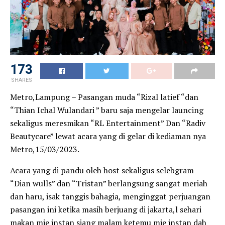
173
SHARES
Metro,Lampung – Pasangan muda “Rizal latief “dan
“Thian Ichal Wulandari ” baru saja mengelar launcing
sekaligus meresmikan “RL Entertainment” Dan “Radiv
Beautycare” lewat acara yang di gelar di kediaman nya
Metro,15/03/2023.
Acara yang di pandu oleh host sekaligus selebgram
“Dian wulls” dan “Tristan” berlangsung sangat meriah
dan haru, isak tanggis bahagia, menginggat perjuangan
pasangan ini ketika masih berjuang di jakarta,l sehari
makan mie instan siang malam ketemu mie instan dah