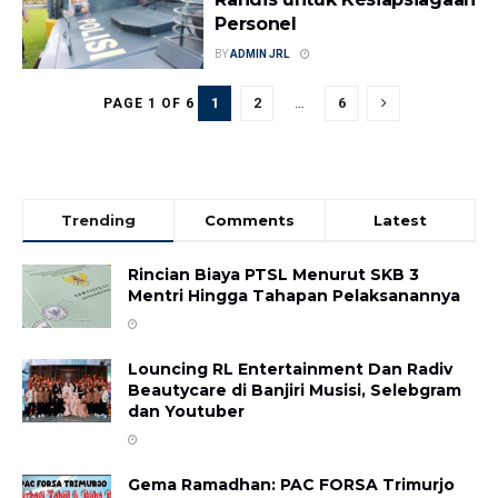
Personel
BY
ADMIN JRL
1
2
…
6
PAGE 1 OF 6
Trending
Comments
Latest
Rincian Biaya PTSL Menurut SKB 3
Mentri Hingga Tahapan Pelaksanannya
Louncing RL Entertainment Dan Radiv
Beautycare di Banjiri Musisi, Selebgram
dan Youtuber
Gema Ramadhan: PAC FORSA Trimurjo