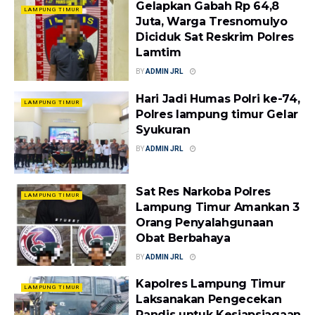
Gelapkan Gabah Rp 64,8
LAMPUNG TIMUR
Juta, Warga Tresnomulyo
Diciduk Sat Reskrim Polres
Lamtim
BY
ADMIN JRL
Hari Jadi Humas Polri ke-74,
LAMPUNG TIMUR
Polres lampung timur Gelar
Syukuran
BY
ADMIN JRL
Sat Res Narkoba Polres
LAMPUNG TIMUR
Lampung Timur Amankan 3
Orang Penyalahgunaan
Obat Berbahaya
BY
ADMIN JRL
Kapolres Lampung Timur
LAMPUNG TIMUR
Laksanakan Pengecekan
Randis untuk Kesiapsiagaan