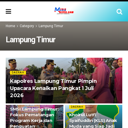
Home
Category
Lampung Timur
Lampung Timur
DAERAH
Kapolres Lampung Timur Pimpin
Upacara Kenaikan Pangkat 1 Juli
2026
DAERAH
Rapat Koordinasi
DAERAH
SMSI Lampung Timur:
Fokus Pematangan
Khoirul Lutfi
Program Kerja dan
Syaifuddin (KLS) Anak
Penguatan
Muda yang Siap Jadi