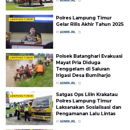
BY
ADMIN JRL
Polres Lampung Timur
LAMPUNG TIMUR
Gelar Rilis Akhir Tahun 2025
BY
ADMIN JRL
Polsek Batanghari Evakuasi
LAMPUNG TIMUR
Mayat Pria Diduga
Tenggelam di Saluran
Irigasi Desa Bumiharjo
BY
ADMIN JRL
Satgas Ops Lilin Krakatau
LAMPUNG TIMUR
Polres Lampung Timur
Laksanakan Sosialisasi dan
Pengamanan Lalu Lintas
BY
ADMIN JRL