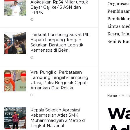
Alokasikan Rp54 Miliar untuk
Organisasi
Bayar Gaji ke-13 ASN dan
Pembinaan 
PPPK
Pendidika
Lintas Med
Kesra, Irf
Perkuat Lumbung Sosial, Plt.
Bupati Lampung Tengah
Seni & Bud
Salurkan Bantuan Logistik
Kemensos di Bekri
Viral Pungli di Perbatasan
Lampung Tengah-Lampung
Utara, Polisi Bergerak Cepat
Amankan Dua Pelaku
Home
Metr
Wa
Kepala Sekolah Apresiasi
Keberhasilan Atlet SMK
Muhammadiyah 2 Metro di
Tingkat Nasional