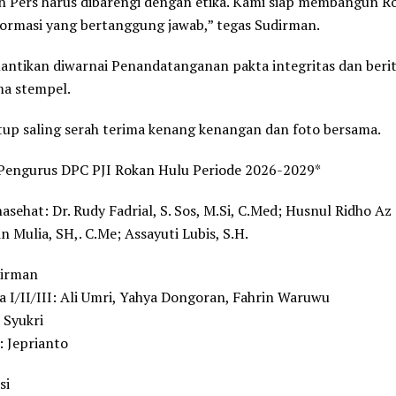
n Pers harus dibarengi dengan etika. Kami siap membangun R
formasi yang bertanggung jawab,” tegas Sudirman.
lantikan diwarnai Penandatanganan pakta integritas dan berit
ma stempel.
tup saling serah terima kenang kenangan dan foto bersama.
 Pengurus DPC PJI Rokan Hulu Periode 2026-2029*
sehat: Dr. Rudy Fadrial, S. Sos, M.Si, C.Med; Husnul Ridho Az
n Mulia, SH,. C.Me; Assayuti Lubis, S.H.
dirman
a I/II/III: Ali Umri, Yahya Dongoran, Fahrin Waruwu
 Syukri
 Jeprianto
si