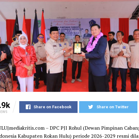
.9k
Share on Facebook
Share on Twitter
IEWS
U||mediakritis.com – DPC PJI Rohul (Dewan Pimpinan Caban
ndonesia Kabupaten Rokan Hulu) periode 2026-2029 resmi dila