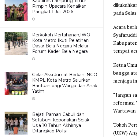
Kapolres Lampung Timur
dikukuhkan
Pimpin Upacara Kenaikan
Pangkat 1 Juli 2026
pada Selas
Acara berl
Syafaruddi
Perkokoh Pertahanan,IWO
Kota Metro Ikuti Pelatihan
Kabupaten 
Dasar Bela Negara Melalui
tempat ac
Forum Kader Bela Negara
Ketua Umu
bangga at
Gelar Aksi Jumat Berkah, NGO
KMPL Kota Metro Salurkan
menjaga in
Bantuan bagi Warga dan Anak
Yatim
“Jangan sa
reformasi 
Wartawan I
Bejat! Paman Cabuli dan
Setubuhi Keponakan Sejak
Tokoh Pers
Usia 10 Tahun Akhirnya
Ditangkap Polisi
(UKW) Angg