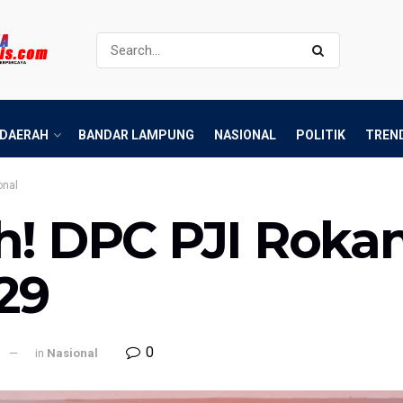
DAERAH
BANDAR LAMPUNG
NASIONAL
POLITIK
TREN
onal
h! DPC PJI Roka
29
0
l
in
Nasional