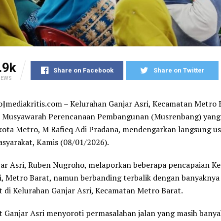
.9k
Share on Facebook
Share on Twitter
IEWS
||mediakritis.com – Kelurahan Ganjar Asri, Kecamatan Metro 
 Musyawarah Perencanaan Pembangunan (Musrenbang) yang d
kota Metro, M Rafieq Adi Pradana, mendengarkan langsung u
syarakat, Kamis (08/01/2026).
jar Asri, Ruben Nugroho, melaporkan beberapa pencapaian K
i, Metro Barat, namun berbanding terbalik dengan banyaknya
 di Kelurahan Ganjar Asri, Kecamatan Metro Barat.
 Ganjar Asri menyoroti permasalahan jalan yang masih banya