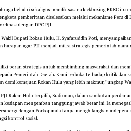
ahraga beladiri sekaligus pemilik sasana kickboxing BKBC itu
sengketa pemberitaan diselesaikan melalui mekanisme Pers di
ordinasi dengan DPC PJI.
Wakil Bupati Rokan Hulu, H. Syafaruddin Poti, menyampaika
n harapan agar PJI menjadi mitra strategis pemerintah namu
iliki peran strategis untuk membimbing masyarakat dan mem
pada Pemerintah Daerah. Kami terbuka terhadap kritik dan s
 demi kemajuan Rokan Hulu yang lebih makmur,” ungkap Wa
PJI Rokan Hulu terpilih, Sudirman, dalam sambutan perdana
n kesiapan mengemban tanggung jawab besar ini. Ia menega
bersinergi dengan Forkopimda tanpa menghilangkan independe
gsi kontrol sosial.