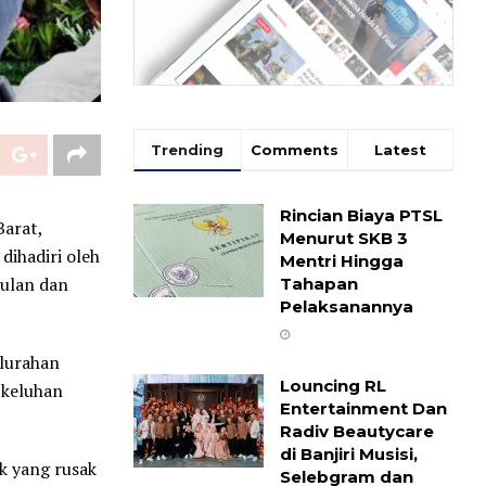
Trending
Comments
Latest
Rincian Biaya PTSL
Barat,
Menurut SKB 3
ihadiri oleh
Mentri Hingga
sulan dan
Tahapan
Pelaksanannya
elurahan
Louncing RL
 keluhan
Entertainment Dan
Radiv Beautycare
di Banjiri Musisi,
k yang rusak
Selebgram dan