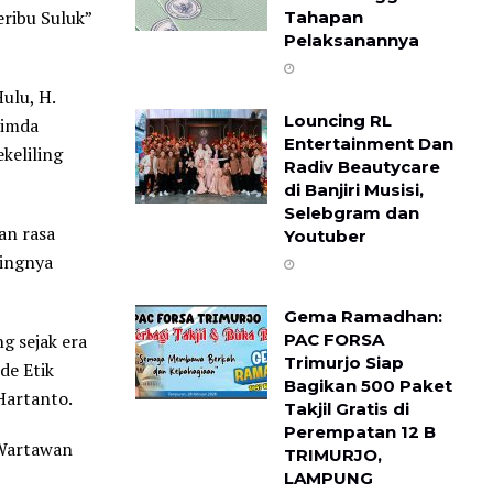
ribu Suluk”
Tahapan
Pelaksanannya
ulu, H.
Louncing RL
pimda
Entertainment Dan
keliling
Radiv Beautycare
di Banjiri Musisi,
Selebgram dan
an rasa
Youtuber
tingnya
Gema Ramadhan:
g sejak era
PAC FORSA
Trimurjo Siap
de Etik
Bagikan 500 Paket
Hartanto.
Takjil Gratis di
Perempatan 12 B ​
 Wartawan
TRIMURJO,
LAMPUNG