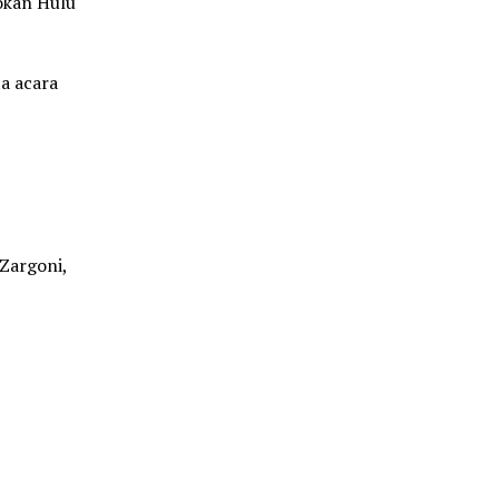
okan Hulu
a acara
 Zargoni,