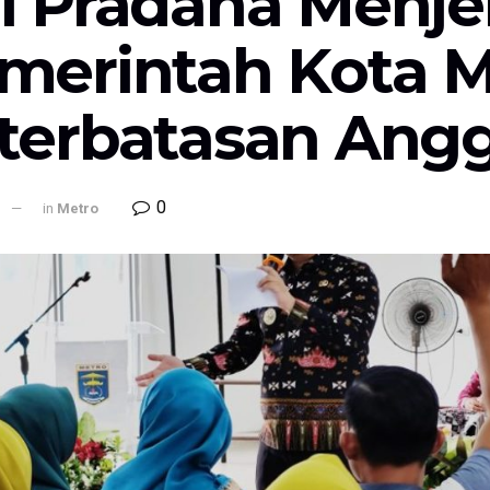
i Pradana Menje
merintah Kota M
terbatasan Ang
0
l
in
Metro