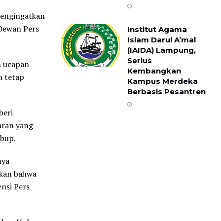
 mengingatkan
 Dewan Pers
Institut Agama
Islam Darul A’mal
(IAIDA) Lampung,
Serius
n ucapan
Kembangkan
n tetap
Kampus Merdeka
Berbasis Pesantren
beri
aran yang
bup.
nya
skan bahwa
nsi Pers