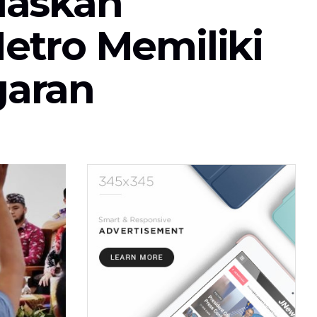
laskan
etro Memiliki
garan