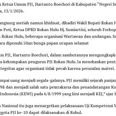
 Ketua Umum PJI, Hartanto Boechori di Kabupaten “Negeri Se
a, 13/1/2026.
angsung meriah namun khidmat, dihadiri Wakil Bupati Rokan H
n Poti, Ketua DPRD Rokan Hulu Hj. Sumiartini, seluruh Forko
Rokan Hulu, beberapa organisasi Wartawan dan undangan. Se
ara dipenuhi 50an bunga papan ucapan selamat
m PJI, Hartanto Boechori, dalam sambutannya mengungkapk
as kekompakan pengurus PJI Rokan Hulu. Ia menekankan pen
tegritas agar organisasi tidak pecah karena persoalan materi.
mpai uang menjadi segala-galanya. PJI memiliki sejarah panjan
’98 dan menjadi salah satu pemrakarsa dan penandatangan Ko
ndonesia (KEWI) pada 6/8/1999 yang kini menjadi KEJ,” ujar 
 Nasional itu juga menargetkan pelaksanaan Uji Kompetensi
ota PJI ke-10 dapat dilaksanakan di Rohul.