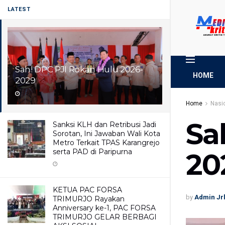
LATEST
Sah! DPC PJI Rokan Hulu 2026-
HOME
2029
Home
Nasi
Sa
Sanksi KLH dan Retribusi Jadi
Sorotan, Ini Jawaban Wali Kota
Metro Terkait TPAS Karangrejo
serta PAD di Paripurna
20
KETUA PAC FORSA
by
Admin Jr
TRIMURJO Rayakan
Anniversary ke-1, PAC FORSA
TRIMURJO GELAR BERBAGI