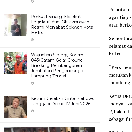
Pecinta ol
Perkuat Sinergi Eksekutif-
agar tiap 
Legislatif, Yudi Oktaviansyah
atau berko
Resmi Menjabat Sekwan Kota
Metro
Sementara 
selamat da
kritis.
Wujudkan Sinergi, Korem
043/Gatam Gelar Ground
Breaking Pembangunan
“Pers mem
Jembatan Penghubung di
masukan ke
Lampung Tengah
membangun
Ketua DPC 
Ketum Gerakan Cinta Prabowo
menyataka
Tanggapi Demo 12 Juni 2026
PJI akan 
sebagai fun