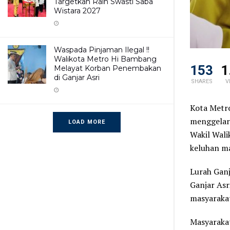
Targetkan Raih Swasti Saba
Wistara 2027
Waspada Pinjaman Ilegal !!
Walikota Metro Hi Bambang
153
1
Melayat Korban Penembakan
di Ganjar Asri
SHARES
V
Kota Metro
menggelar
LOAD MORE
Wakil Wali
keluhan ma
Lurah Gan
Ganjar Asr
masyarakat
Masyarakat