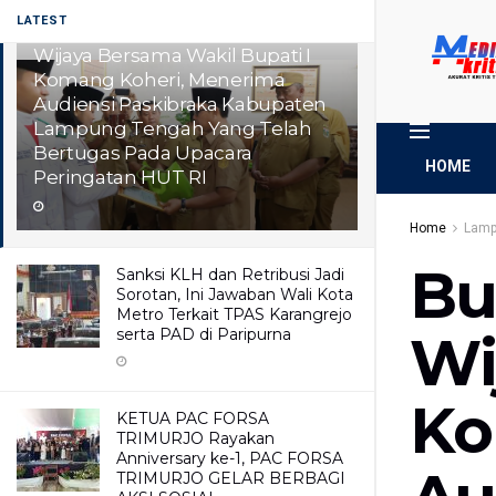
LATEST
Bupati Lampung Tengah, Ardito
Wijaya Bersama Wakil Bupati I
Komang Koheri, Menerima
Audiensi Paskibraka Kabupaten
Lampung Tengah Yang Telah
Bertugas Pada Upacara
HOME
Peringatan HUT RI
Home
Lamp
Bu
Sanksi KLH dan Retribusi Jadi
Sorotan, Ini Jawaban Wali Kota
Metro Terkait TPAS Karangrejo
serta PAD di Paripurna
Wi
Ko
KETUA PAC FORSA
TRIMURJO Rayakan
Anniversary ke-1, PAC FORSA
TRIMURJO GELAR BERBAGI