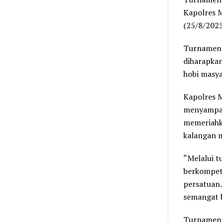
Kapolres 
(25/8/2025
Turnamen 
diharapkan
hobi masya
Kapolres 
menyampaik
memeriahk
kalangan 
“Melalui t
berkompeti
persatuan.
semangat b
Turnamen 