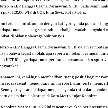
Metro, AKBP Hangga Utama Darmawan, S.I.K., pada Senin ma
) pukul 20.00 WIB di GOR Jurai Siwo, Kota Metro.
ini terbuka untuk umum dengan kategori ganda putra, sehin
 dapat menjadi ajang silaturahmi sekaligus wadah menyalurk
rakat di bidang olahraga bulutangkis.
Metro AKBP Hangga Utama Darmawan, S.I.K. dalam sambutan
an bahwa kegiatan olahraga seperti ini selain bertujuan unt
an HUT RI, juga dapat mempererat kebersamaan dan sportivit
masyarakat.
urnamen ini, kami ingin memberikan ruang positif bagi masya
si secara sehat, menjunjung tinggi sportivitas, serta memper
 Semoga kegiatan ini dapat menjadi agenda rutin dan member
aru dalam dunia olahraga di Kota Metro,” ujar Kapolres.
Kapolres Metro Cup 2025 ini rencananya akan berlangsung 