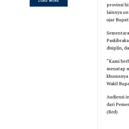
LOAD MORE
provinsi h
lainnya un
ujar Bupat
Sementara
Paskibraka
disiplin, 
“Kami berh
menatap ma
khususnya
Wakil Bupa
Audiensi i
dari Peme
(Red)