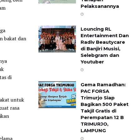
Pelaksanannya
lam
Louncing RL
gga
Entertainment Dan
an bakat dan
Radiv Beautycare
di Banjiri Musisi,
Selebgram dan
nya
Youtuber
uk
as di
Gema Ramadhan:
PAC FORSA
Trimurjo Siap
rakat untuk
Bagikan 500 Paket
kuat rasa
Takjil Gratis di
ikan
Perempatan 12 B ​
TRIMURJO,
LAMPUNG
selama