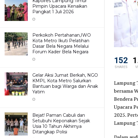
Kapolres Lampung Timur
Pimpin Upacara Kenaikan
Pangkat 1 Juli 2026
Perkokoh Pertahanan,IWO
Kota Metro Ikuti Pelatihan
Dasar Bela Negara Melalui
Forum Kader Bela Negara
152
1
SHARES
V
Gelar Aksi Jumat Berkah, NGO
KMPL Kota Metro Salurkan
Lampung Te
Bantuan bagi Warga dan Anak
bersama Wa
Yatim
Bendera P
Upacara P
2025. Pert
Bejat! Paman Cabuli dan
Setubuhi Keponakan Sejak
Lampung T
Usia 10 Tahun Akhirnya
Ditangkap Polisi
Dalam audi