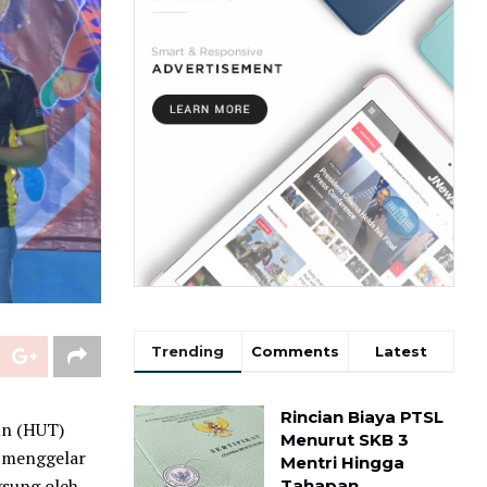
Trending
Comments
Latest
Rincian Biaya PTSL
un (HUT)
Menurut SKB 3
o menggelar
Mentri Hingga
gsung oleh
Tahapan