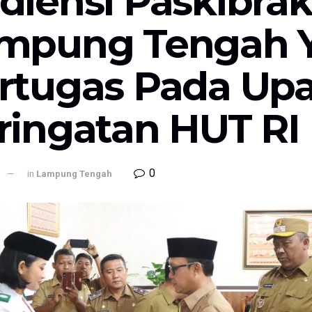
diensi Paskibra
mpung Tengah Y
rtugas Pada Upa
ringatan HUT RI
0
l
in
Lampung Tengah