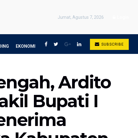
Jumat, Agustus 7, 2026
Login
SUBSCRIBE
DING
EKONOMI
ngah, Ardito
il Bupati I
enerima