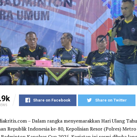
.9k
Share on Facebook
Share on Twitter
IEWS
diakritis.com – Dalam rangka menyemarakkan Hari Ulang Tah
n Republik Indonesia ke-80, Kepolisian Resor (Polres) Metr
adminton Kapolres Cup 2025. Kegiatan ini resmi dibuka lan