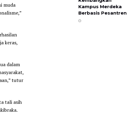
Kembangkan
asi muda
Kampus Merdeka
onalisme,”
Berbasis Pesantren
rhasilan
a keras,
mua dalam
masyarakat,
an,” tutur
 tali asih
kibraka.