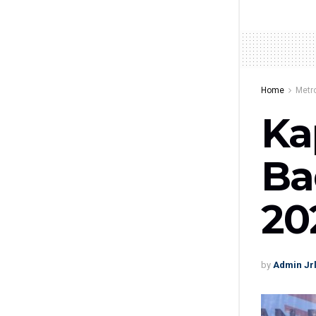
Home
Metr
Ka
Ba
20
by
Admin Jr