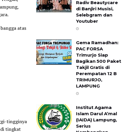
Radiv Beautycare
 Lampung,
di Banjiri Musisi,
ara.
Selebgram dan
Youtuber
 bangga atas
Gema Ramadhan:
PAC FORSA
Trimurjo Siap
Bagikan 500 Paket
Takjil Gratis di
Perempatan 12 B ​
TRIMURJO,
LAMPUNG
Institut Agama
Islam Darul A’mal
(IAIDA) Lampung,
gi-tingginya
Serius
i tingkat