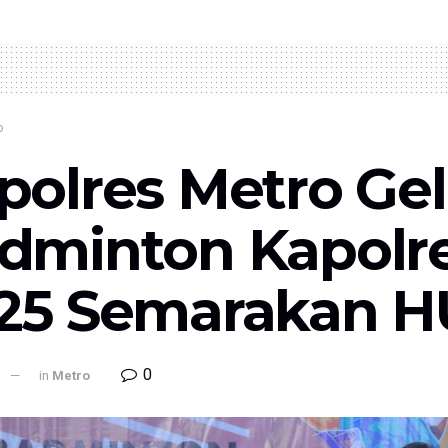
o
polres Metro Ge
dminton Kapolr
25 Semarakan HU
0
l
in
Metro