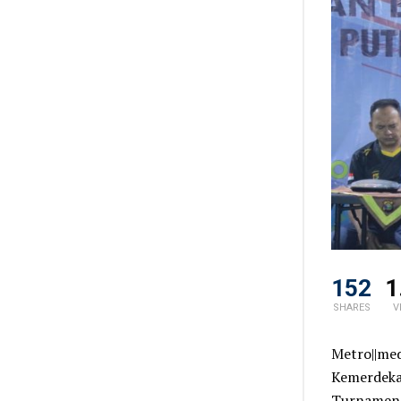
152
1
SHARES
V
Metro||me
Kemerdekaa
Turnamen B