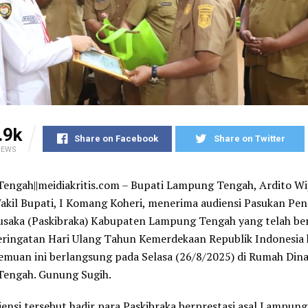
.9k
Share on Facebook
Share on Twitter
IEWS
ngah||meidiakritis.com – Bupati Lampung Tengah, Ardito Wi
kil Bupati, I Komang Koheri, menerima audiensi Pasukan Pen
usaka (Paskibraka) Kabupaten Lampung Tengah yang telah be
eringatan Hari Ulang Tahun Kemerdekaan Republik Indonesia
emuan ini berlangsung pada Selasa (26/8/2025) di Rumah Dina
engah. Gunung Sugih.
ensi tersebut hadir para Paskibraka berprestasi asal Lampun