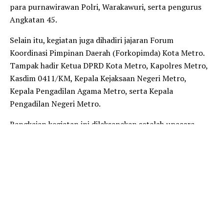
para purnawirawan Polri, Warakawuri, serta pengurus
Angkatan 45.
Selain itu, kegiatan juga dihadiri jajaran Forum
Koordinasi Pimpinan Daerah (Forkopimda) Kota Metro.
Tampak hadir Ketua DPRD Kota Metro, Kapolres Metro,
Kasdim 0411/KM, Kepala Kejaksaan Negeri Metro,
Kepala Pengadilan Agama Metro, serta Kepala
Pengadilan Negeri Metro.
Rangkaian kegiatan ini dilaksanakan setelah upacara
peringatan detik-detik Proklamasi Kemerdekaan RI
yang digelar di Istana Negara dan diikuti secara virtual
oleh jajaran Pemerintah Kota Metro.
Anggota Dewan Harian Cabang Angkatan 45 Kota
Metro, Wasis Riyadi, memberikan apresiasi atas semarak
peringatan HUT ke-80 Kemerdekaan RI. Menurutnya,