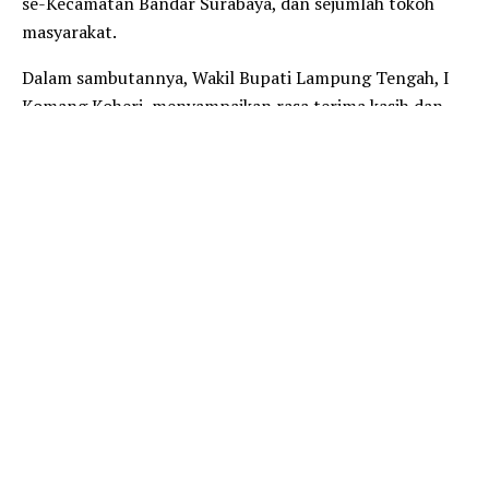
se-Kecamatan Bandar Surabaya, dan sejumlah tokoh
masyarakat.
Dalam sambutannya, Wakil Bupati Lampung Tengah, I
Komang Koheri, menyampaikan rasa terima kasih dan
penghargaan kepada Yayasan Panti Sosial Srikandi atas
dedikasi dan pengabdiannya dalam memberikan
pelayanan sosial kepada penyandang mental. Ia
menegaskan bahwa pemerintah daerah akan terus
memberikan dukungan konkret, baik dari segi anggaran,
peningkatan kualitas SDM, maupun penyediaan fasilitas
yang memadai.
“Yayasan Panti Sosial Srikandi ini memiliki peranan
yang sangat strategis dalam membantu masyarakat
yang membutuhkan, terutama penyandang disabilitas
mental. Pemerintah daerah berkomitmen penuh untuk
mendukung pengembangan yayasan ini agar layanan