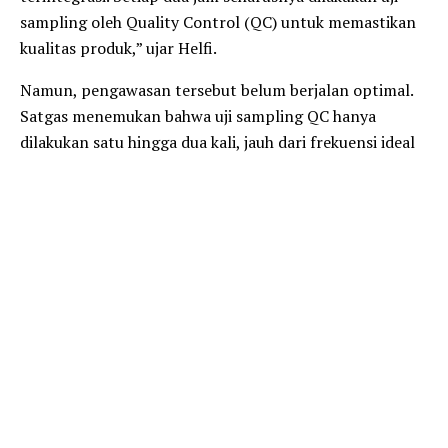
sampling oleh Quality Control (QC) untuk memastikan
kualitas produk,” ujar Helfi.
Namun, pengawasan tersebut belum berjalan optimal.
Satgas menemukan bahwa uji sampling QC hanya
dilakukan satu hingga dua kali, jauh dari frekuensi ideal
yang diatur dalam SOP. Akibatnya, produk akhir masih
mengandung sisa menir, walaupun jumlahnya kecil,
yang seharusnya dapat diminimalisir.
“Meski produksi menggunakan sistem otomatis, hasil
100 persen sempurna sulit dijamin. Temuan sisa menir
ini menjadi catatan penting dan PR bagi manajemen
untuk segera melakukan perbaikan agar produk akhir
benar-benar bersih dan sesuai dengan label beras
premium yang dipromosikan,” tegas Helfi.
Selain itu, Satgas juga menyoroti soal berat kemasan