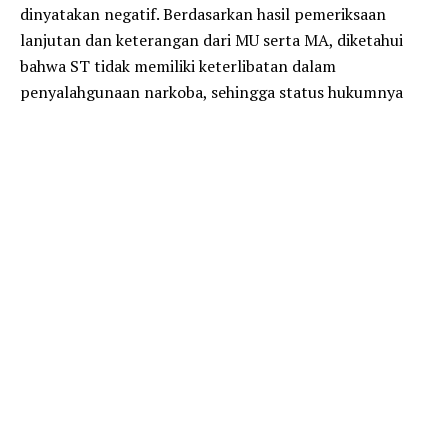
dinyatakan negatif. Berdasarkan hasil pemeriksaan
lanjutan dan keterangan dari MU serta MA, diketahui
bahwa ST tidak memiliki keterlibatan dalam
penyalahgunaan narkoba, sehingga status hukumnya
ditetapkan sebagai saksi.
Selanjutnya, pihak keluarga dari MU dan MA
mengajukan permohonan rehabilitasi kepada penyidik.
Permohonan ini diproses sesuai dengan ketentuan
hukum yang berlaku, yakni mengacu pada Surat Edaran
Mahkamah Agung (SEMA) Nomor 4 Tahun 2010
tentang Penempatan Penyalahguna, Korban
Penyalahguna, dan Pecandu Narkotika ke dalam
Lembaga Rehabilitasi.
Penyidik kemudian melakukan gelar perkara sebanyak
dua kali dan berkoordinasi dengan Badan Narkotika
Nasional Kabupaten (BNNK) Lampung Timur untuk