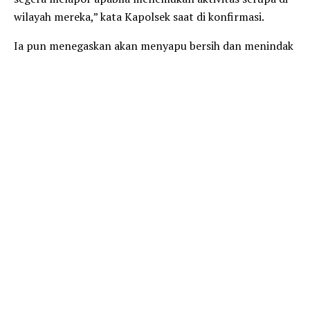
wilayah mereka,” kata Kapolsek saat di konfirmasi.
Ia pun menegaskan akan menyapu bersih dan menindak
tegas segala bentuk jenis perjudian, baik itu judi darat
maupun judi online, khususnya yang ada diwilkum
Polres Lampung Tengah.
“Harapan kita, seluruh elemen masyarakat juga dapat
turut serta membantu dan mendukung pihak Kepolisian
dalam memberantas aksi perjudian guna menciptakan
situasi Kamtibmas yang tetap aman, nyaman dan
kondusif, diwilkum Polres Lampung Tengah,” tandasnya.
(Humas LT)