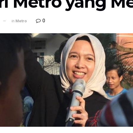
ri Metro yang Me
0
l
in
Metro