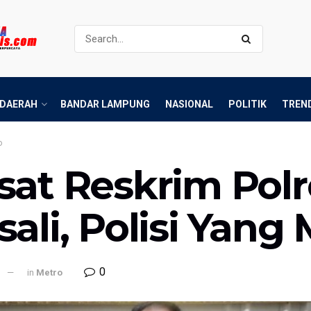
DAERAH
BANDAR LAMPUNG
NASIONAL
POLITIK
TREN
o
sat Reskrim Polr
sali, Polisi Yang
0
l
in
Metro