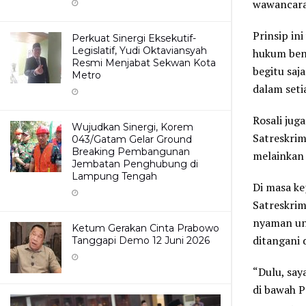
wawancara
Prinsip in
Perkuat Sinergi Eksekutif-
Legislatif, Yudi Oktaviansyah
hukum bena
Resmi Menjabat Sekwan Kota
begitu saj
Metro
dalam set
Rosali jug
Wujudkan Sinergi, Korem
Satreskri
043/Gatam Gelar Ground
Breaking Pembangunan
melainkan 
Jembatan Penghubung di
Lampung Tengah
Di masa ke
Satreskrim
nyaman un
Ketum Gerakan Cinta Prabowo
ditangani 
Tanggapi Demo 12 Juni 2026
“Dulu, say
di bawah P