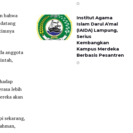
an bahwa
Institut Agama
 datang
Islam Darul A’mal
(IAIDA) Lampung,
 timnya
Serius
Kembangkan
Kampus Merdeka
ada anggota
Berbasis Pesantren
intah,
rhadap
rasa lebih
ereka akan
pi sekarang,
 Rahman,