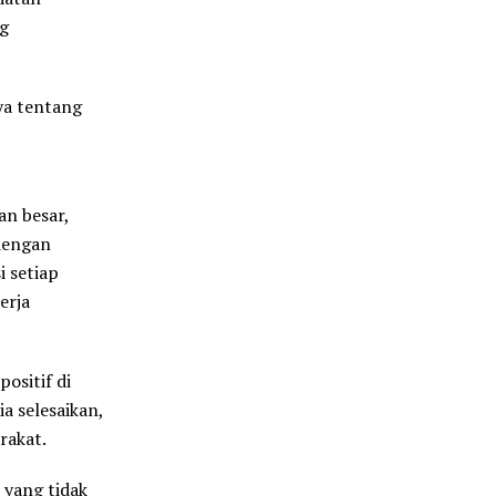
g
ya tentang
an besar,
dengan
i setiap
erja
ositif di
a selesaikan,
rakat.
 yang tidak