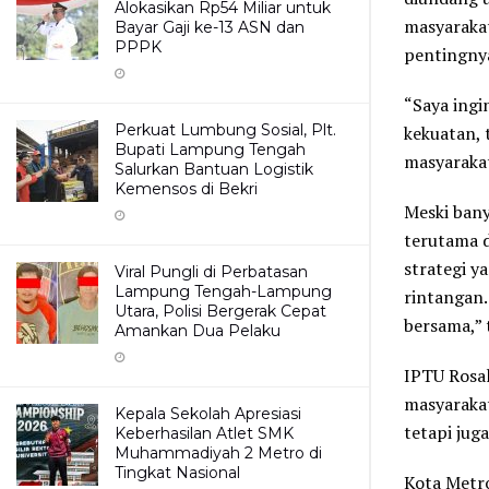
Alokasikan Rp54 Miliar untuk
masyaraka
Bayar Gaji ke-13 ASN dan
PPPK
pentingnya
“Saya ing
Perkuat Lumbung Sosial, Plt.
kekuatan, 
Bupati Lampung Tengah
masyarakat
Salurkan Bantuan Logistik
Kemensos di Bekri
Meski bany
terutama 
strategi y
Viral Pungli di Perbatasan
Lampung Tengah-Lampung
rintangan. 
Utara, Polisi Bergerak Cepat
bersama,” 
Amankan Dua Pelaku
IPTU Rosal
masyarakat
Kepala Sekolah Apresiasi
tetapi jug
Keberhasilan Atlet SMK
Muhammadiyah 2 Metro di
Tingkat Nasional
Kota Metro