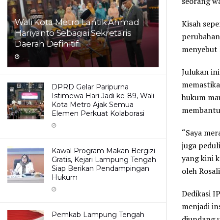
seorang w
Wali Kota Metro Lantik Ahmad
Kisah sep
Hariyanto Sebagai Sekretaris
perubahan
Daerah Definitif
menyebut I
Julukan in
memastika
DPRD Gelar Paripurna
Istimewa Hari Jadi ke-89, Wali
hukum mau
Kota Metro Ajak Semua
membantu 
Elemen Perkuat Kolaborasi
“Saya mera
juga pedul
Kawal Program Makan Bergizi
yang kini 
Gratis, Kejari Lampung Tengah
Siap Berikan Pendampingan
oleh Rosali
Hukum
Dedikasi I
menjadi in
Pemkab Lampung Tengah
diundang u