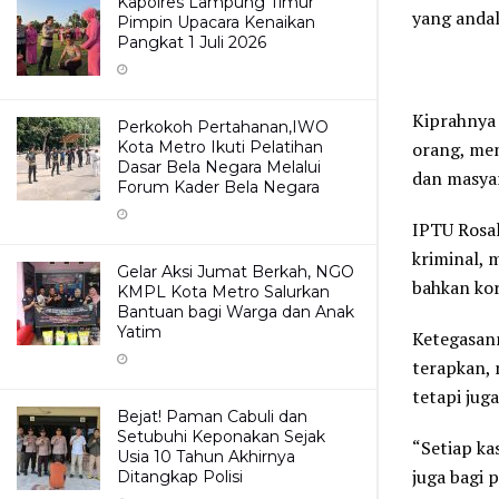
Kapolres Lampung Timur
yang andal
Pimpin Upacara Kenaikan
Pangkat 1 Juli 2026
Kiprahnya
Perkokoh Pertahanan,IWO
Kota Metro Ikuti Pelatihan
orang, me
Dasar Bela Negara Melalui
dan masya
Forum Kader Bela Negara
IPTU Rosal
kriminal, 
Gelar Aksi Jumat Berkah, NGO
bahkan kor
KMPL Kota Metro Salurkan
Bantuan bagi Warga dan Anak
Yatim
Ketegasan
terapkan, 
tetapi jug
Bejat! Paman Cabuli dan
Setubuhi Keponakan Sejak
“Setiap ka
Usia 10 Tahun Akhirnya
juga bagi 
Ditangkap Polisi