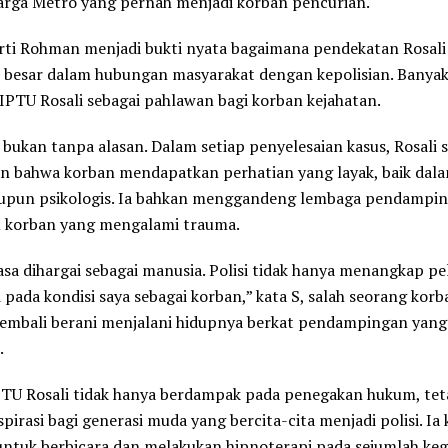
arga Metro yang pernah menjadi korban pencurian.
erti Rohman menjadi bukti nyata bagaimana pendekatan Rosa
 besar dalam hubungan masyarakat dengan kepolisian. Banya
PTU Rosali sebagai pahlawan bagi korban kejahatan.
i bukan tanpa alasan. Dalam setiap penyelesaian kasus, Rosali s
n bahwa korban mendapatkan perhatian yang layak, baik dal
pun psikologis. Ia bahkan menggandeng lembaga pendampin
korban yang mengalami trauma.
sa dihargai sebagai manusia. Polisi tidak hanya menangkap pel
i pada kondisi saya sebagai korban,” kata S, salah seorang kor
kembali berani menjalani hidupnya berkat pendampingan yang d
.
PTU Rosali tidak hanya berdampak pada penegakan hukum, tet
spirasi bagi generasi muda yang bercita-cita menjadi polisi. Ia
ntuk berbicara dan melakukan hipnoterapi pada sejumlah keg