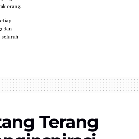
yak orang.
etiap
gi dan
 seluruh
tang Terang