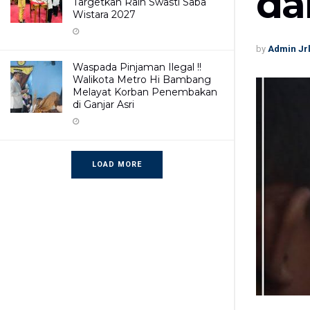
da
Targetkan Raih Swasti Saba
Wistara 2027
by
Admin Jr
Waspada Pinjaman Ilegal !!
Walikota Metro Hi Bambang
Melayat Korban Penembakan
di Ganjar Asri
LOAD MORE