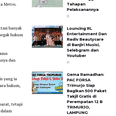
ta Metro.
Tahapan
Pelaksanannya
tasi banyak
Louncing RL
Entertainment Dan
enegak hukum
Radiv Beautycare
di Banjiri Musisi,
Selebgram dan
asus
Youtuber
innya dan
Gema Ramadhan:
s yang ia
PAC FORSA
cara hukum,
Trimurjo Siap
Bagikan 500 Paket
Takjil Gratis di
Perempatan 12 B ​
arat, tetapi
TRIMURJO,
 dalam
LAMPUNG