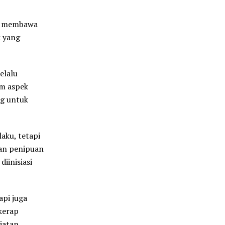
li membawa
k yang
elalu
am aspek
g untuk
aku, tetapi
ban penipuan
iinisiasi
api juga
 kerap
iatan