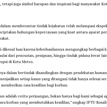
, tetapi juga simbol harapan dan inspirasi bagi masyarakat Ko
 dalam memberantas tindak kejahatan telah melampaui ekspek
nciptakan hubungan kepercayaan yang kuat antara aparat p
rakat.
i dikenal luas karena keberhasilannya mengungkap berbagai k
mulai dari pencurian, penipuan, hingga tindak pidana berat la
upsi di Kota Metro.
nya dalam bertindak disandingkan dengan pendekatan humani
menjadikan setiap kasus yang ditangani tidak hanya selesai se
a memberikan rasa keadilan bagi korban.
sus adalah cerita perjuangan, bukan hanya bagi kami sebagai ap
para korban yang membutuhkan keadilan,” ungkap IPTU Rosali