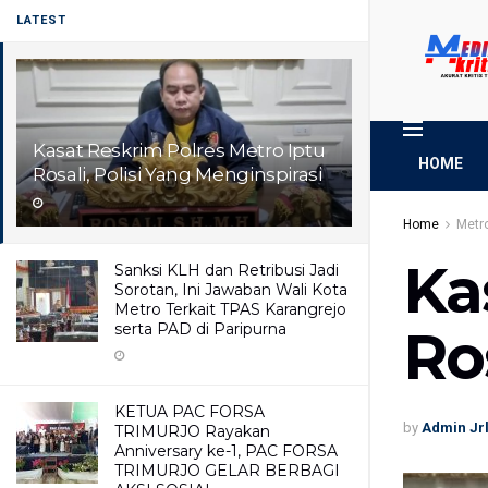
LATEST
Kasat Reskrim Polres Metro Iptu
HOME
Rosali, Polisi Yang Menginspirasi
Home
Metr
Ka
Sanksi KLH dan Retribusi Jadi
Sorotan, Ini Jawaban Wali Kota
Metro Terkait TPAS Karangrejo
serta PAD di Paripurna
Ro
KETUA PAC FORSA
by
Admin Jr
TRIMURJO Rayakan
Anniversary ke-1, PAC FORSA
TRIMURJO GELAR BERBAGI