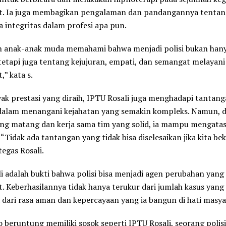
t. Ia juga membagikan pengalaman dan pandangannya tentan
 integritas dalam profesi apa pun.
in anak-anak muda memahami bahwa menjadi polisi bukan han
tetapi juga tentang kejujuran, empati, dan semangat melayani
,” kata s.
ak prestasi yang diraih, IPTU Rosali juga menghadapi tantang
dalam menangani kejahatan yang semakin kompleks. Namun, 
ang matang dan kerja sama tim yang solid, ia mampu mengatas
“Tidak ada tantangan yang tidak bisa diselesaikan jika kita bek
tegas Rosali.
i adalah bukti bahwa polisi bisa menjadi agen perubahan yang p
. Keberhasilannya tidak hanya terukur dari jumlah kasus yang i
a dari rasa aman dan kepercayaan yang ia bangun di hati masya
 beruntung memiliki sosok seperti IPTU Rosali, seorang polisi