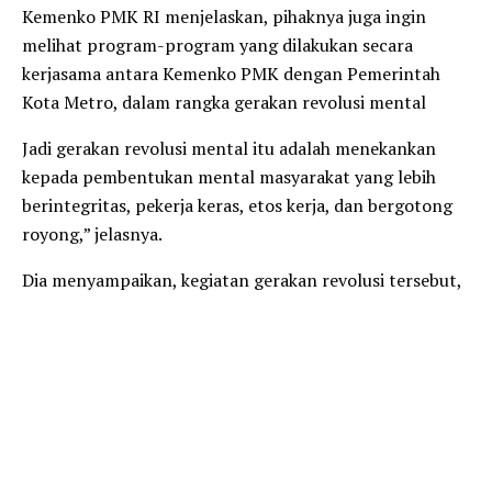
Kemenko PMK RI menjelaskan, pihaknya juga ingin
melihat program-program yang dilakukan secara
kerjasama antara Kemenko PMK dengan Pemerintah
Kota Metro, dalam rangka gerakan revolusi mental
Jadi gerakan revolusi mental itu adalah menekankan
kepada pembentukan mental masyarakat yang lebih
berintegritas, pekerja keras, etos kerja, dan bergotong
royong,” jelasnya.
Dia menyampaikan, kegiatan gerakan revolusi tersebut,
tadi sudah diselenggarakan di suatu tempat yang sangat
bagus.
“Untuk gelarannya yaitu, mulai dari pagelaran UMKM
berbagai macam kuliner, kemudian pelayanan dan
penanganan anak-anak difabel (orang yang
menyandang perbedaan level fungsi jasmani dan