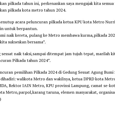
an pilkada tahun ini, perkenankan saya mengajak kita semua
kan pilkada kota metro tahun 2024.
enutup acara peluncuran pilkada ketua KPU kota Metro Nurri
in untuk berpantun.
umi naik kereta, pulang ke Metro membawa kurma,pilkada 20
kita sukseskan bersama”.
sessat naik taksi,sampai ditempat jam tujuh tepat, marilah ki
ncuran Pilkada tahun 2024”.
ncuran pemilihan Pilkada 2024 di Gedung Sessat Agung Bumi 
ihadiri: walikota Metro dan wakilnya, ketua DPRD kota Metr
A, Rektor IAIN Metro, KPU provinsi Lampung, camat se-kot
ota Metro,parpol,karang taruna, elemen masyarakat, organis
)