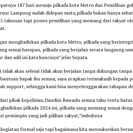
tepatnya 187 hari menuju pilkada kota Metro dan Pemilihan g
ernur Lampung sudah didepan mata,pilkada bukan hanya sebat
 5 tahunan tapi proses pemilihan yang memang dari rakyat ol
at.
an menghadirkan pilkada kota Metro, pilkada yang berintegri
g sesuai harapan, pilkada yang berjalan secara langsung u
ur dan adil ini kata kuncinya” jelas Sepata.
ni tidak akan selesai tidak akan berjalan tanpa dukungan tanpa
s bantuan bapak ibu semua, saya ucapkan terimakasih kepada 
ah support, sehingga kami bisa menyelenggarakan tahapan d
ari pihak kepolisian,Dandim Bawaslu semua tahu tentu harus
hadirkan pilkada 2024 ini, pilkada yang memang sesuai den
ri pemimpin yang jadi pilihan rakyat,”imbuhnya
 kegiatan formal saja tapi bagaimana kita mensukseskan bers