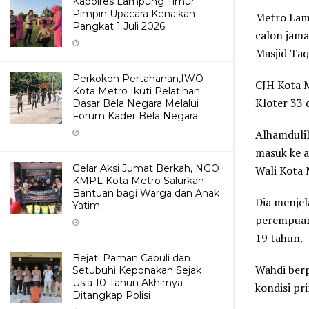
Kapolres Lampung Timur
Pimpin Upacara Kenaikan
Metro Lamp
Pangkat 1 Juli 2026
calon jama
Masjid Taq
Perkokoh Pertahanan,IWO
CJH Kota 
Kota Metro Ikuti Pelatihan
Kloter 33 
Dasar Bela Negara Melalui
Forum Kader Bela Negara
Alhamdulil
masuk ke a
Gelar Aksi Jumat Berkah, NGO
Wali Kota 
KMPL Kota Metro Salurkan
Bantuan bagi Warga dan Anak
Dia menjel
Yatim
perempuan.
19 tahun.
Bejat! Paman Cabuli dan
Wahdi berp
Setubuhi Keponakan Sejak
Usia 10 Tahun Akhirnya
kondisi pr
Ditangkap Polisi