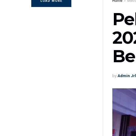
Home
Metr
LOAD MORE
Pe
20
Be
by
Admin Jr