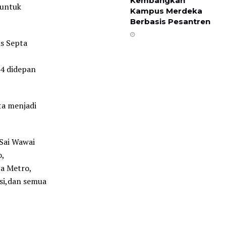
Kembangkan
 untuk
Kampus Merdeka
Berbasis Pesantren
s Septa
24 didepan
ta menjadi
Sai Wawai
o,
a Metro,
asi,dan semua