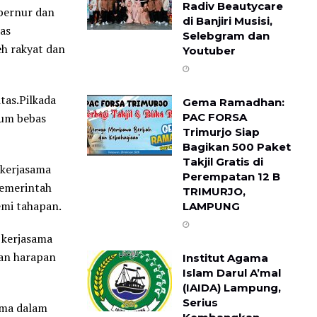
Radiv Beautycare
ubernur dan
di Banjiri Musisi,
as
Selebgram dan
eh rakyat dan
Youtuber
tas.Pilkada
Gema Ramadhan:
mum bebas
PAC FORSA
Trimurjo Siap
Bagikan 500 Paket
Takjil Gratis di
 kerjasama
Perempatan 12 B ​
pemerintah
TRIMURJO,
emi tahapan.
LAMPUNG
 kerjasama
gan harapan
Institut Agama
Islam Darul A’mal
(IAIDA) Lampung,
Serius
ama dalam