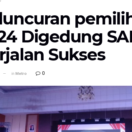
o
luncuran pemili
24 Digedung S
rjalan Sukses
0
l
in
Metro