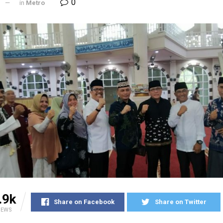
0
l
in
Metro
.9k
Share on Facebook
Share on Twitter
IEWS