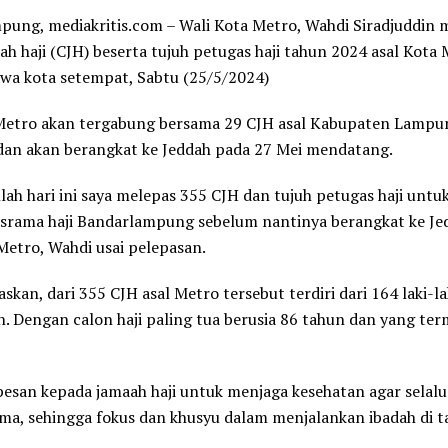
ung, mediakritis.com – Wali Kota Metro, Wahdi Siradjuddin 
ah haji (CJH) beserta tujuh petugas haji tahun 2024 asal Kota 
wa kota setempat, Sabtu (25/5/2024)
Metro akan tergabung bersama 29 CJH asal Kabupaten Lampu
dan akan berangkat ke Jeddah pada 27 Mei mendatang.
lah hari ini saya melepas 355 CJH dan tujuh petugas haji untu
srama haji Bandarlampung sebelum nantinya berangkat ke Jed
Metro, Wahdi usai pelepasan.
askan, dari 355 CJH asal Metro tersebut terdiri dari 164 laki-l
 Dengan calon haji paling tua berusia 86 tahun dan yang ter
esan kepada jamaah haji untuk menjaga kesehatan agar selal
ima, sehingga fokus dan khusyu dalam menjalankan ibadah di t