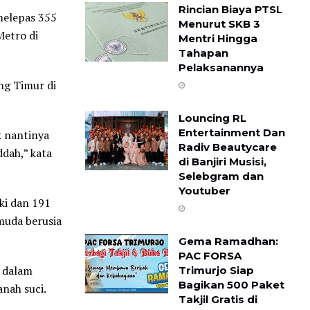
Rincian Biaya PTSL
melepas 355
Menurut SKB 3
Metro di
Mentri Hingga
Tahapan
Pelaksanannya
ng Timur di
Louncing RL
Entertainment Dan
k nantinya
Radiv Beautycare
dah,” kata
di Banjiri Musisi,
Selebgram dan
Youtuber
aki dan 191
muda berusia
Gema Ramadhan:
PAC FORSA
u dalam
Trimurjo Siap
Bagikan 500 Paket
anah suci.
Takjil Gratis di