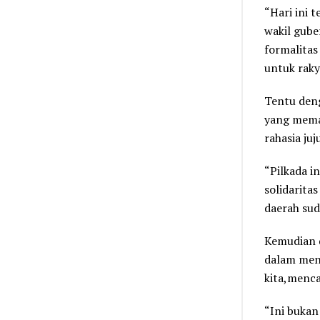
“Hari ini 
wakil gub
formalitas
untuk raky
Tentu deng
yang meman
rahasia juj
“Pilkada i
solidarita
daerah sud
Kemudian d
dalam meng
kita,menca
“Ini bukan