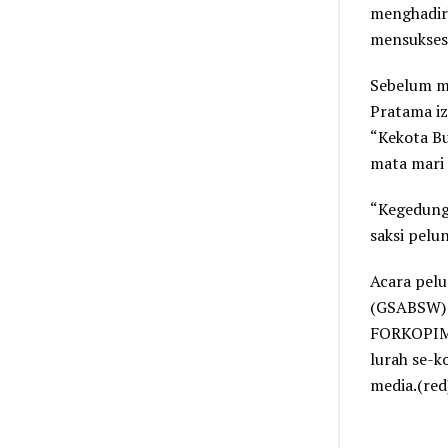
menghadirk
mensukses
Sebelum m
Pratama iz
“Kekota B
mata mari 
“Kegedung 
saksi pelu
Acara pelu
(GSABSW) d
FORKOPIMD
lurah se-k
media.(red