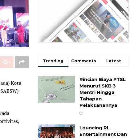
Trending
Comments
Latest
Rincian Biaya PTSL
kada) Kota
Menurut SKB 3
(GSABSW)
Mentri Hingga
Tahapan
Pelaksanannya
kada
rtivitas,
Louncing RL
Entertainment Dan