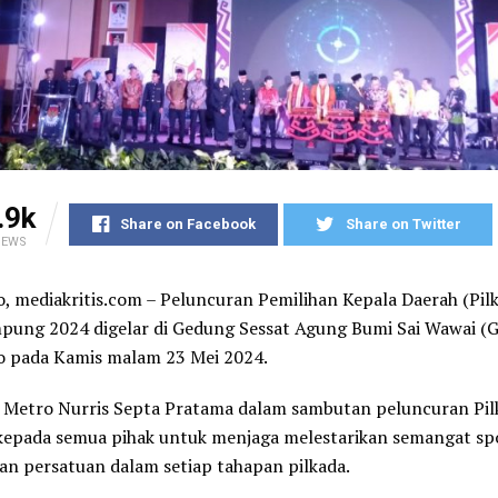
.9k
Share on Facebook
Share on Twitter
IEWS
, mediakritis.com – Peluncuran Pemilihan Kepala Daerah (Pil
pung 2024 digelar di Gedung Sessat Agung Bumi Sai Wawai 
o pada Kamis malam 23 Mei 2024.
 Metro Nurris Septa Pratama dalam sambutan peluncuran Pil
epada semua pihak untuk menjaga melestarikan semangat spo
dan persatuan dalam setiap tahapan pilkada.