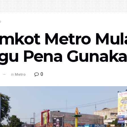
o
mkot Metro Mula
gu Pena Gunaka
0
l
in
Metro