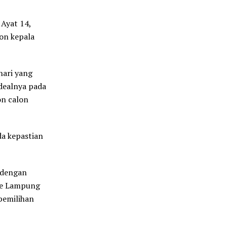
 Ayat 14,
on kepala
hari yang
dealnya pada
on calon
da kepastian
 dengan
 se Lampung
pemilihan