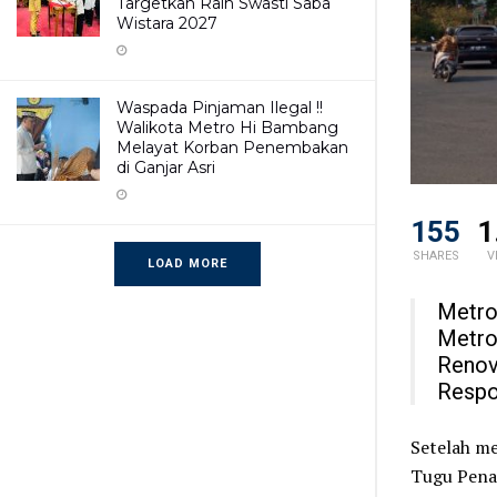
Targetkan Raih Swasti Saba
Wistara 2027
Waspada Pinjaman Ilegal !!
Walikota Metro Hi Bambang
Melayat Korban Penembakan
di Ganjar Asri
155
1
SHARES
V
LOAD MORE
Metro
Metro
Renov
Respo
Setelah me
Tugu Pena 