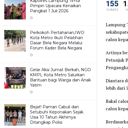
Kapolres Lampung Timur
155
1
Pimpin Upacara Kenaikan
SHARES
V
Pangkat 1 Juli 2026
Lampung Ti
sekabupate
Perkokoh Pertahanan,IWO
Kota Metro Ikuti Pelatihan
calon kepa
Dasar Bela Negara Melalui
Forum Kader Bela Negara
Artinya b
Petunjuk 
Pengangka
Gelar Aksi Jumat Berkah, NGO
KMPL Kota Metro Salurkan
Bantuan bagi Warga dan Anak
Diantara d
Yatim
lebih dari
Bakal calo
Bejat! Paman Cabuli dan
calon kepa
Setubuhi Keponakan Sejak
Usia 10 Tahun Akhirnya
Berdasark
Ditangkap Polisi