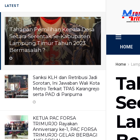
LATEST
Tahapan Pemilihan Kepala Desa
Secara Serentak Se-Kabupaten
Lampung Timur Tahun 2023
HOME
Bermasalah ?
Home
Lamp
Ta
Sanksi KLH dan Retribusi Jadi
Sorotan, Ini Jawaban Wali Kota
Metro Terkait TPAS Karangrejo
serta PAD di Paripurna
Se
La
KETUA PAC FORSA
TRIMURJO Rayakan
Anniversary ke-1, PAC FORSA
TRIMURJO GELAR BERBAGI