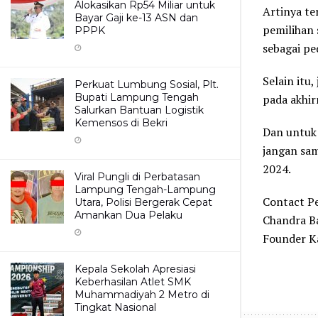
Alokasikan Rp54 Miliar untuk
Artinya te
Bayar Gaji ke-13 ASN dan
pemilihan
PPPK
sebagai p
Selain itu,
Perkuat Lumbung Sosial, Plt.
Bupati Lampung Tengah
pada akhir
Salurkan Bantuan Logistik
Kemensos di Bekri
Dan untuk
jangan sam
2024.
Viral Pungli di Perbatasan
Lampung Tengah-Lampung
Contact P
Utara, Polisi Bergerak Cepat
Amankan Dua Pelaku
Chandra Ba
Founder K
Kepala Sekolah Apresiasi
Keberhasilan Atlet SMK
Muhammadiyah 2 Metro di
Tingkat Nasional