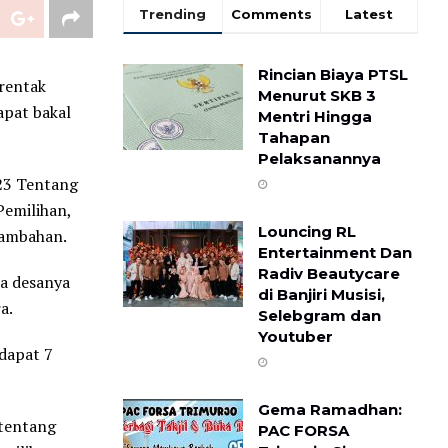
Trending
Comments
Latest
Rincian Biaya PTSL
rentak
Menurut SKB 3
apat bakal
Mentri Hingga
Tahapan
Pelaksanannya
23 Tentang
emilihan,
Louncing RL
tambahan.
Entertainment Dan
Radiv Beautycare
la desanya
di Banjiri Musisi,
a.
Selebgram dan
Youtuber
dapat 7
Gema Ramadhan:
 tentang
PAC FORSA