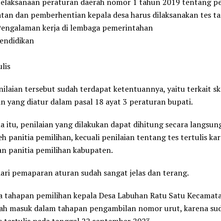
pelaksanaan peraturan daerah nomor 1 tahun 2019 tentang pe
tan dan pemberhentian kepala desa harus dilaksanakan tes 
Pengalaman kerja di lembaga pemerintahan
endidikan
lis
nilaian tersebut sudah terdapat ketentuannya, yaitu terkait s
n yang diatur dalam pasal 18 ayat 3 peraturan bupati.
a itu, penilaian yang dilakukan dapat dihitung secara langsun
eh panitia pemilihan, kecuali penilaian tentang tes tertulis ka
n panitia pemilihan kabupaten.
ari pemaparan aturan sudah sangat jelas dan terang.
a tahapan pemilihan kepala Desa Labuhan Ratu Satu Kecamat
dah masuk dalam tahapan pengambilan nomor urut, karena sud