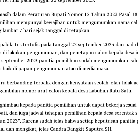
s tertulis pada tanggal 22 september 2023.
 masih dalam Peraturan Bupati Nomor 12 Tahun 2023 Pasal 18
emilihan mempunyai kewajiban untuk mengumumkan nama cal
g lambat 7 hari sejak tanggal di tetapkan.
pabila tes tertulis pada tanggal 22 september 2023 dan pada 
h di lakukan pengumuman, dan penetapan calon kepala desa i
9 september 2023 panitia pemilihan sudah mengumumkan cal
a baik di papan pengumuman atau di media masa.
stru berbanding terbalik dengan kenyataan seolah-olah tidak a
gambilan nomor urut calon kepala desa Labuhan Ratu Satu.
himbau kepada panitia pemilihan untuk dapat bekerja sesuai
ati, dan juga jadwal tahapan pemilihan kepala desa serentak
n 2023”, Karena sudah jelas bahwa setiap keputusan panitia 
inal dan mengikat, jelas Candra Bangkit Saputra SH.