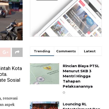
Trending
Comments
Latest
Rincian Biaya PTSL
intah Kota
Menurut SKB 3
ota.
Mentri Hingga
te Sosial
Tahapan
Pelaksanannya
, renovasi
an aspek
Louncing RL