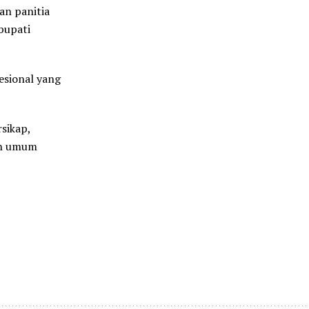
an panitia
bupati
fesional yang
sikap,
an umum