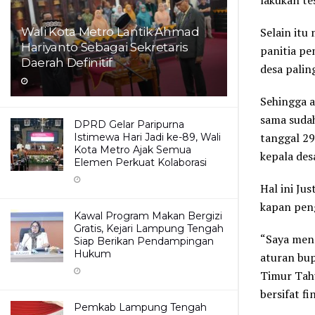
lakukan te
Wali Kota Metro Lantik Ahmad
Selain itu
Hariyanto Sebagai Sekretaris
panitia p
Daerah Definitif
desa palin
Sehingga a
sama suda
DPRD Gelar Paripurna
tanggal 2
Istimewa Hari Jadi ke-89, Wali
Kota Metro Ajak Semua
kepala des
Elemen Perkuat Kolaborasi
Hal ini Ju
kapan pen
Kawal Program Makan Bergizi
Gratis, Kejari Lampung Tengah
“Saya meng
Siap Berikan Pendampingan
Hukum
aturan bup
Timur Tahu
bersifat f
Pemkab Lampung Tengah