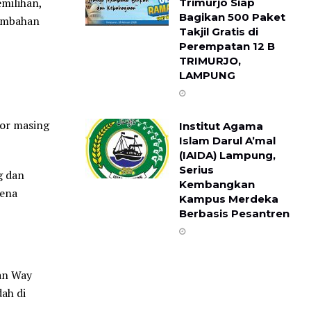
milihan,
Trimurjo Siap
Bagikan 500 Paket
tambahan
Takjil Gratis di
Perempatan 12 B ​
TRIMURJO,
LAMPUNG
kor masing
Institut Agama
Islam Darul A’mal
(IAIDA) Lampung,
Serius
g dan
Kembangkan
rena
Kampus Merdeka
Berbasis Pesantren
an Way
ah di