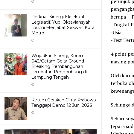
petunjuk 
pengangka
berupa : -
Perkuat Sinergi Eksekutif-
Legislatif, Yudi Oktaviansyah
-Tingkat P
Resmi Menjabat Sekwan Kota
-Usia
Metro
-Test Tertu
4 point pe
Wujudkan Sinergi, Korem
043/Gatam Gelar Ground
masing poi
Breaking Pembangunan
Jembatan Penghubung di
Oleh karen
Lampung Tengah
terbuka ol
kewenanga
Ketum Gerakan Cinta Prabowo
Sehingga d
Tanggapi Demo 12 Juni 2026
Seharusny
Jepara su