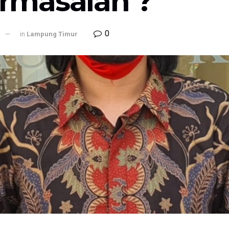
rmasalah ?
0
l
in
Lampung Timur