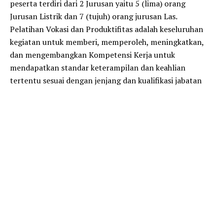
peserta terdiri dari 2 Jurusan yaitu 5 (lima) orang
Jurusan Listrik dan 7 (tujuh) orang jurusan Las.
Pelatihan Vokasi dan Produktifitas adalah keseluruhan
kegiatan untuk memberi, memperoleh, meningkatkan,
dan mengembangkan Kompetensi Kerja untuk
mendapatkan standar keterampilan dan keahlian
tertentu sesuai dengan jenjang dan kualifikasi jabatan
atau pekerjaan.
Bupati Lampung Tengah Musa Ahmad dalam
sambutannya mengucapkan terima kasih dan
memberikan apresiasi kepada Kementerian
Ketenagakerjaan melalui Dinas Tenaga Kerja dan
Transmigrasi Kabupaten Lampung Tengah yang telah
memberikan kesempatan kepada warga Lampung
Tengah untuk mengikuti Pelatihan Berbasis Kompetensi