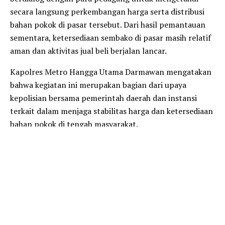
secara langsung perkembangan harga serta distribusi
bahan pokok di pasar tersebut. Dari hasil pemantauan
sementara, ketersediaan sembako di pasar masih relatif
aman dan aktivitas jual beli berjalan lancar.
Kapolres Metro Hangga Utama Darmawan mengatakan
bahwa kegiatan ini merupakan bagian dari upaya
kepolisian bersama pemerintah daerah dan instansi
terkait dalam menjaga stabilitas harga dan ketersediaan
bahan pokok di tengah masyarakat.
“Pengecekan ini kami lakukan untuk memastikan stok
sembako di pasar tetap tersedia dan harga masih dalam
kondisi stabil, khususnya menjelang perayaan Hari Raya
Idul Fitri yang biasanya diikuti dengan peningkatan
kebutuhan masyarakat,” ujar Kapolres.
Ia juga menambahkan bahwa pihaknya akan terus