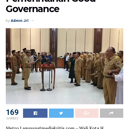
Governance
by
Admin Jrl
153
SHARES
Metro Lampung||mediakritis.com – Wali Kota H.