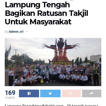
Lampung Tengah
Bagikan Ratusan Takjil
Untuk Masyarakat
by
Admin Jrl
153
SHARES
Lampung Tengah||mediakritis.com – Di tengah suasana