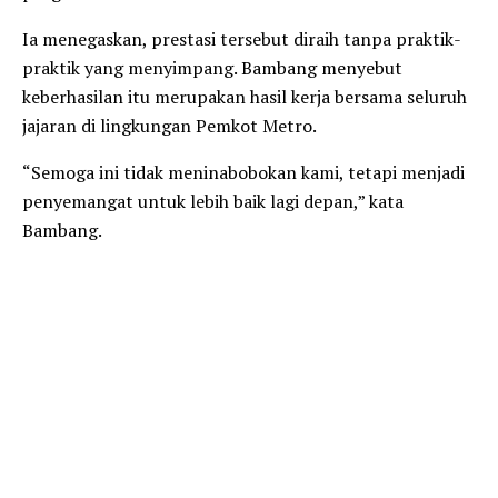
Ia menegaskan, prestasi tersebut diraih tanpa praktik-
praktik yang menyimpang. Bambang menyebut
keberhasilan itu merupakan hasil kerja bersama seluruh
jajaran di lingkungan Pemkot Metro.
“Semoga ini tidak meninabobokan kami, tetapi menjadi
penyemangat untuk lebih baik lagi depan,” kata
Bambang.
Kepala Kanwil DJPb Lampung, Purwadhi Adhiputranto,
menyampaikan apresiasi atas konsistensi Pemkot Metro
dalam mengelola keuangan daerah.
Menurut dia, Kota Metro berhasil mempertahankan
opini WTP selama 15 kali berturut-turut, sebuah
capaian yang tergolong sulit diraih pemerintah daerah.
Purwadhi mengingatkan agar keberhasilan administratif