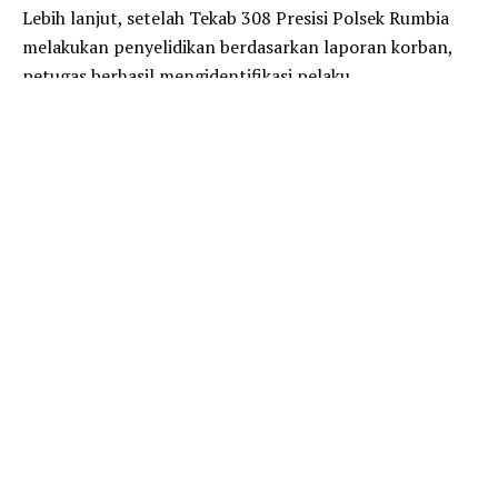
Lebih lanjut, setelah Tekab 308 Presisi Polsek Rumbia
melakukan penyelidikan berdasarkan laporan korban,
petugas berhasil mengidentifikasi pelaku.
Pelaku diketahui merupakan residivis kasus serupa inisial
SI (27), warga Kampung Mataram Ilir Kecamatan
Seputih Surabaya Kabupaten Lampung Tengah.
“Pelaku ditangkap pada Sabtu (6/12/25) sekitar pukul
02.00 WIB, dan ia kembali dijerat dengan pasal 362
KUHP tentang pencurian,” ungkapnya.
Selain pelaku, Polisi juga berhasil mengamankan 1 bilah
senjata tajam jenis badik dan 1 unit sepeda motor merk
Honda CBR warna merah tanpa Nopol yang diduga
digunakan pelaku melakukan aksinya.
Saat ini, pelaku berikut barang bukti telah diamankan di
Mapolsek Rumbia untuk melakukan pengembangan