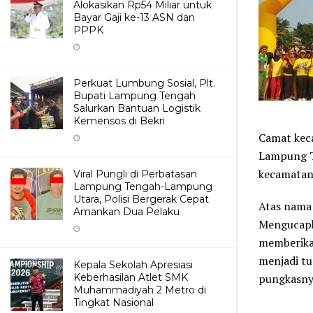
Alokasikan Rp54 Miliar untuk
Bayar Gaji ke-13 ASN dan
PPPK
Perkuat Lumbung Sosial, Plt.
Bupati Lampung Tengah
Salurkan Bantuan Logistik
Kemensos di Bekri
Camat kec
Lampung T
kecamatan
Viral Pungli di Perbatasan
Lampung Tengah-Lampung
Utara, Polisi Bergerak Cepat
Atas nama 
Amankan Dua Pelaku
Mengucapk
memberika
menjadi tu
Kepala Sekolah Apresiasi
Keberhasilan Atlet SMK
pungkasnya
Muhammadiyah 2 Metro di
Tingkat Nasional