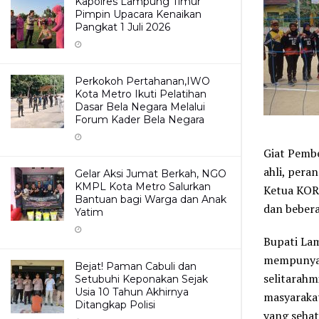
Kapolres Lampung Timur
Pimpin Upacara Kenaikan
Pangkat 1 Juli 2026
Perkokoh Pertahanan,IWO
Kota Metro Ikuti Pelatihan
Dasar Bela Negara Melalui
Forum Kader Bela Negara
Giat Pembe
ahli, pera
Gelar Aksi Jumat Berkah, NGO
KMPL Kota Metro Salurkan
Ketua KOR
Bantuan bagi Warga dan Anak
dan beber
Yatim
Bupati La
mempunyai
Bejat! Paman Cabuli dan
selitarah
Setubuhi Keponakan Sejak
Usia 10 Tahun Akhirnya
masyaraka
Ditangkap Polisi
yang sehat