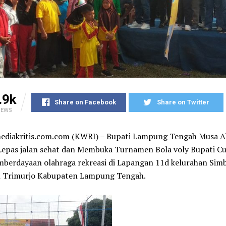
.9k
Share on Facebook
Share on Twitter
IEWS
mediakritis.com.com (KWRI) – Bupati Lampung Tengah Musa 
Lepas jalan sehat dan Membuka Turnamen Bola voly Bupati C
berdayaan olahraga rekreasi di Lapangan 11d kelurahan Sim
 Trimurjo Kabupaten Lampung Tengah.