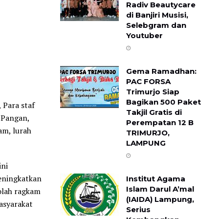
Radiv Beautycare
di Banjiri Musisi,
Selebgram dan
Youtuber
Gema Ramadhan:
PAC FORSA
Trimurjo Siap
Bagikan 500 Paket
 Para staf
Takjil Gratis di
n Pangan,
Perempatan 12 B ​
m, lurah
TRIMURJO,
LAMPUNG
ni
eningkatkan
Institut Agama
Islam Darul A’mal
olah ragkam
(IAIDA) Lampung,
asyarakat
Serius