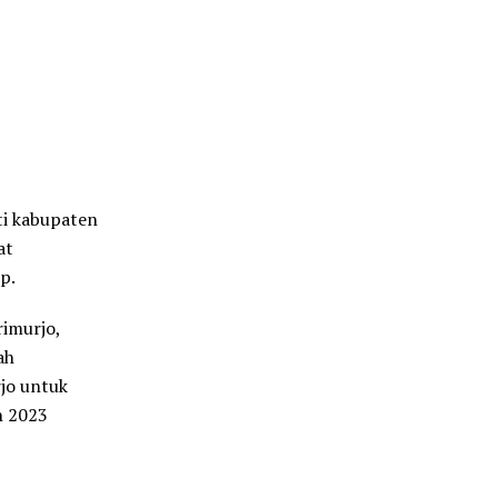
ti kabupaten
at
p.
imurjo,
ah
jo untuk
n 2023