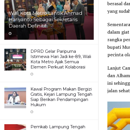
berasal d
yang sudah
Wali Kota Metro Lantik Ahmad
Hariyanto Sebagai Sekretaris
Sementara
Daerah Definitif
dalam giat
rangka pem
bupati Mu
DPRD Gelar Paripurna
pecinta o
Istimewa Hari Jadi ke-89, Wali
Kota Metro Ajak Semua
Elemen Perkuat Kolaborasi
Lanjut Cam
dan Alham
ini sehing
Kawal Program Makan Bergizi
jalan seha
Gratis, Kejari Lampung Tengah
Siap Berikan Pendampingan
Hukum
Pemkab Lampung Tengah