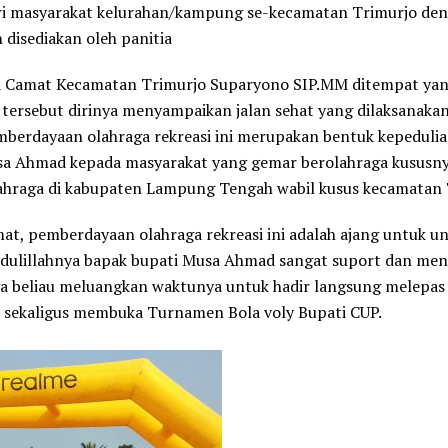
ari masyarakat kelurahan/kampung se-kecamatan Trimurjo den
 disediakan oleh panitia
 Camat Kecamatan Trimurjo Suparyono SIP.MM ditempat ya
 tersebut dirinya menyampaikan jalan sehat yang dilaksanaka
berdayaan olahraga rekreasi ini merupakan bentuk kepeduli
sa Ahmad kepada masyarakat yang gemar berolahraga kususny
lahraga di kabupaten Lampung Tengah wabil kusus kecamatan 
at, pemberdayaan olahraga rekreasi ini adalah ajang untuk un
dulillahnya bapak bupati Musa Ahmad sangat suport dan men
ga beliau meluangkan waktunya untuk hadir langsung melepas
t sekaligus membuka Turnamen Bola voly Bupati CUP.