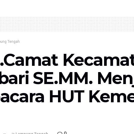
ung Tengah
t.Camat Kecama
bari SE.MM. Men
acara HUT Keme
0
l
in
Lampung Tengah