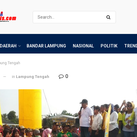
DAERAH
BANDAR LAMPUNG
NASIONAL
POLITIK
TREN
ung Tengah
0
l
in
Lampung Tengah