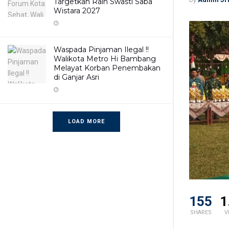
Targetkan Raih Swasti Saba
Wistara 2027
Waspada Pinjaman Ilegal !!
Walikota Metro Hi Bambang
Melayat Korban Penembakan
di Ganjar Asri
LOAD MORE
155
1
SHARES
V