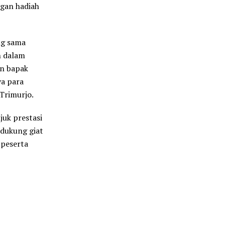
gan hadiah
ng sama
n dalam
an bapak
a para
Trimurjo.
juk prestasi
dukung giat
 peserta